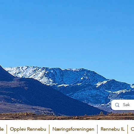
de
Opplev Rennebu
Næringsforeningen
Rennebu IL
O