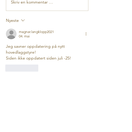
Skriv en kommentar …
Nyeste
magnar.langklopp2021
04. mai
Jeg savner oppdatering på nytt 
hovedlaggstyre!
Siden ikke oppdatert siden juli -25!
Lik
Svar