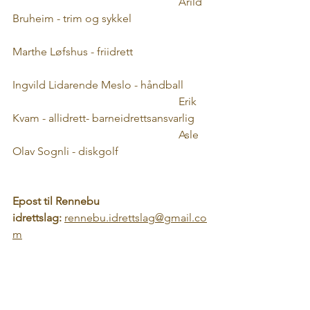
						Arild 
Bruheim - trim og sykkel
Marthe Løfshus
 - friidrett
Ingvild Lidarende Meslo
 - håndball
						Erik 
Kvam - allidrett- barneidrettsansvarlig
						Asle 
Olav Sognli - diskgolf
Epost til Rennebu 
idrettslag:
rennebu.idrettslag@gmail.co
m