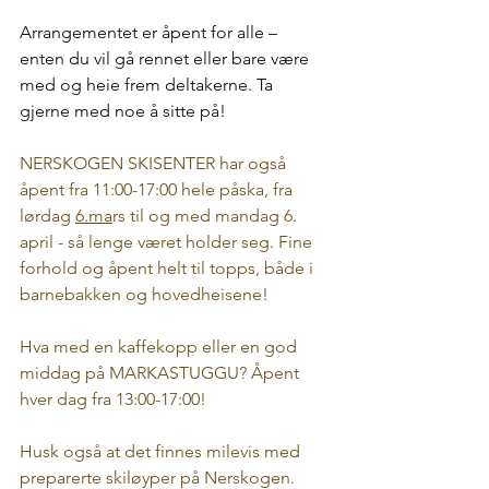
Arrangementet er åpent for alle – 
enten du vil gå rennet eller bare være 
med og heie frem deltakerne. Ta 
gjerne med noe å sitte på!
NERSKOGEN SKISENTER har også 
åpent fra 11:00-17:00 hele påska, fra 
lørdag 
6.ma
rs til og med mandag 6. 
april - så lenge været holder seg. Fine 
forhold og åpent helt til topps, både i 
barnebakken og hovedheisene!
Hva med en kaffekopp eller en god 
middag på MARKASTUGGU? Åpent 
hver dag fra 13:00-17:00!
Husk også at det finnes milevis med 
preparerte skiløyper på Nerskogen. 