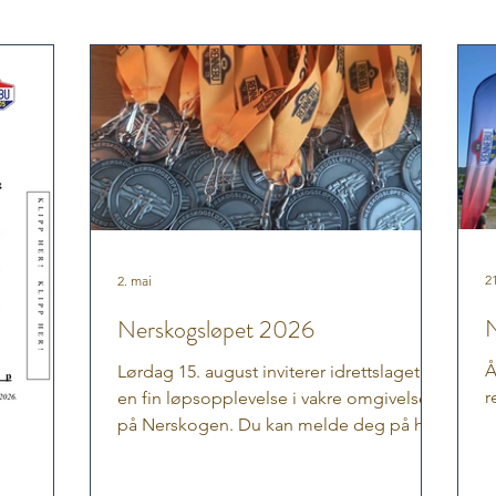
21
2. mai
N
Nerskogsløpet 2026
Å
Lørdag 15. august inviterer idrettslaget til
r
en fin løpsopplevelse i vakre omgivelser
på Nerskogen. Du kan melde deg på her
Du kan velge mellom 5 km, 10 km, og
halvmaraton (21,0975 km), samt 5 km trim