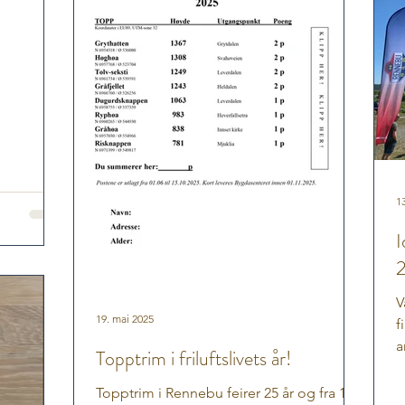
13
I
V
19. mai 2025
f
a
Topptrim i friluftslivets år!
e
Topptrim i Rennebu feirer 25 år og fra 1.