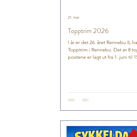
21. mai
Topptrim 2026
I år er det 26. året Rennebu IL ha
Topptrim i Rennebu. Det er 8 t
postene er lagt ut fra 1. juni til 1
oktober. Det er klippetang på h
og klippekort får du på Bygdase
Nerskogen Landhandel og på Kr
henger det ei postkasse ved
hovedinngangen med kort. Kli
leveres på Kraftlaget innen 1. 
da får du en turrelatert premie.