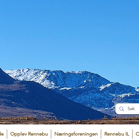
de
Opplev Rennebu
Næringsforeningen
Rennebu IL
O