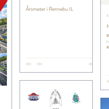
Årsmøter i Rennebu IL
7.
N
R
i
R
e