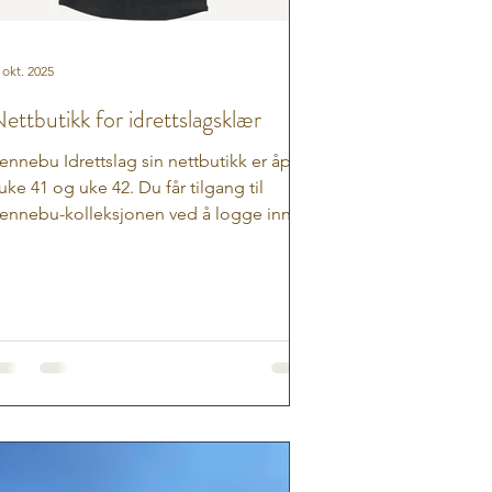
 okt. 2025
ettbutikk for idrettslagsklær
ennebu Idrettslag sin nettbutikk er åpen
 uke 41 og uke 42. Du får tilgang til
ennebu-kolleksjonen ved å logge inn
ller opprette ny...