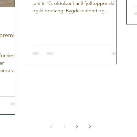
juni til 15. oktober har 8 fjelltopper skilt
og klippetang. Bygdasenteret og
Nerskogen...
 premie
for årets
erne vil
kle samme
seklassen
 vi brukte
 fjor. Og
n tur opp
mot
ger den
1
2
da ved
lflaske