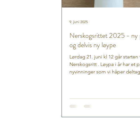
9. juni 2025
Nerskogsrittet 2025 - ny
og delvis ny løype
Lørdag 21. juni kl 12 går starten 
Nerskogsritt . Løypa i år har et par
nyvinninger som vi håper deltag
sette pris på. Trimmere skal sy
løype som før, mens konkurran
skal i år også sykle sjøveien som
en del tid på å rydde/klargjøre i
konkurranseklassen skal også e
på Sørøyåsen og nyte utsikten 
Svarthetta. I år blir det ikke len
svarte kaffekoppen du får i hån
målgang, men derimot en sykke