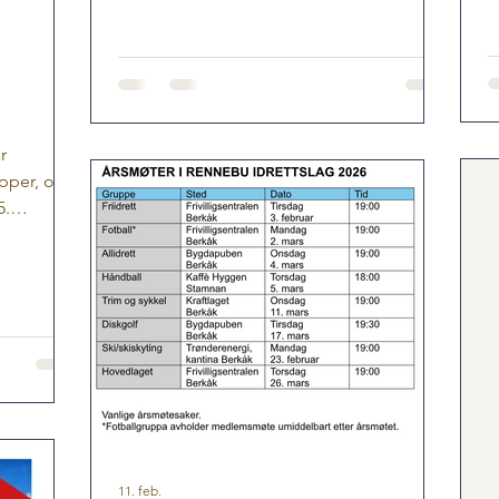
uten tidtaking. Første start er kl 10:30. 5
km og 10 km vender etter henholdsvis 2,5
km og 5 km, mens halvmaraton går rundt
hele Granasjøen. Og; det er et eget
barneløp på arenaen for de minste, det er
ei rundløype på ca. 500 meter.
r
Arrangementet egen Facebookside.
opper, og
5.
ver topp,
nteret,
aftlaget
ppekort
november,
11. feb.