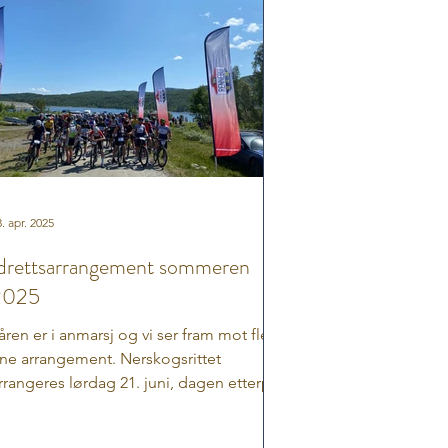
. apr. 2025
drettsarrangement sommeren
2025
åren er i anmarsj og vi ser fram mot flere
ine arrangement. Nerskogsrittet
rrangeres lørdag 21. juni, dagen etterpå
r det Skruen Opp ...