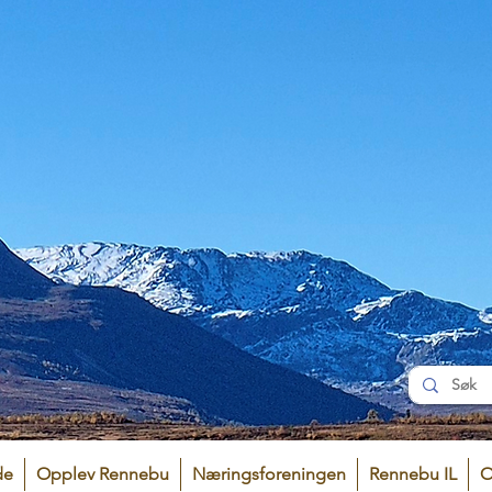
de
Opplev Rennebu
Næringsforeningen
Rennebu IL
O