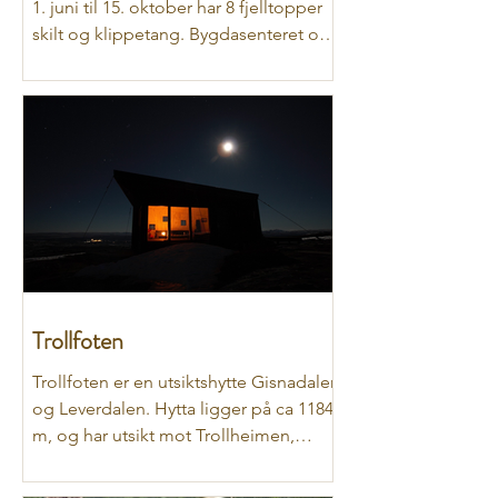
1. juni til 15. oktober har 8 fjelltopper
skilt og klippetang. Bygdasenteret og
Nerskogen...
Trollfoten
Trollfoten er en utsiktshytte Gisnadalen
og Leverdalen. Hytta ligger på ca 1184
m, og har utsikt mot Trollheimen,
Forellhogna, Rondane og...