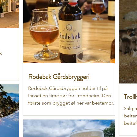
k
Rodebak Gårdsbryggeri
Rodebak Gårdsbryggeri holder til på
Troll
Innset en time sør for Trondheim. Den
første som brygget øl her var bestemor.
Salg a
På Rodebak blir det...
beite
beitef
slakti