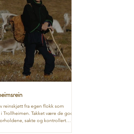
heimsrein
v reinskjøtt fra egen flokk som
r i Trollheimen. Takket være de gode
orholdene, sakte og kontrollert
ng, kan de...