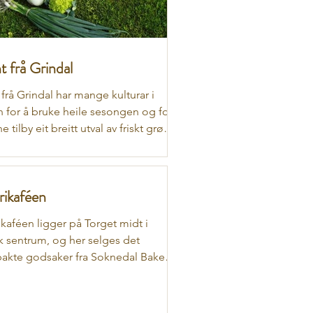
t frå Grindal
frå Grindal har mange kulturar i
n for å bruke heile sesongen og for
e tilby eit breitt utval av friskt grønt
undane
rikaféen
kaféen ligger på Torget midt i
k sentrum, og her selges det
akte godsaker fra Soknedal Bakeri -
ivelig og intimt...