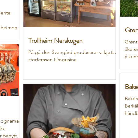
jente
llheimen".
Grøn
Trollheim Nerskogen
Grønt 
åkere
På gården Svengård produserer vi kjøtt av
å kunn
storferasen Limousine
til k
Bake
Bakeri
Berkå
håndb
i et tr
 Hognamat
ske
r benyttes