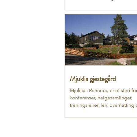
kjøtt fra lam, rein,...
Mjuklia gjestegård
Mjuklia i Rennebu er et sted for
konferanser, helgesamlinger,
treningsleirer, leir, overnatting
servering.