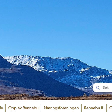
de
Opplev Rennebu
Næringsforeningen
Rennebu IL
O