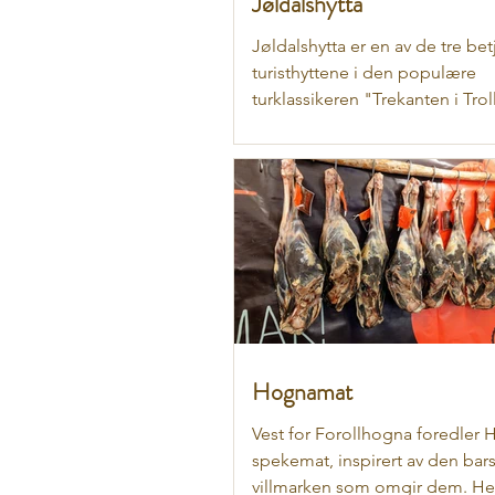
Jøldalshytta
Jøldalshytta er en av de tre bet
turisthyttene i den populære
turklassikeren "Trekanten i Tro
Jøldalshytta er også...
Hognamat
Vest for Forollhogna foredler
spekemat, inspirert av den bar
villmarken som omgir dem. He