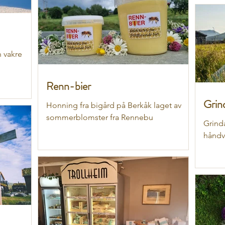
 vakre
Renn-bier
Grind
Honning fra bigård på Berkåk laget av
sommerblomster fra Rennebu
Grinda
håndv